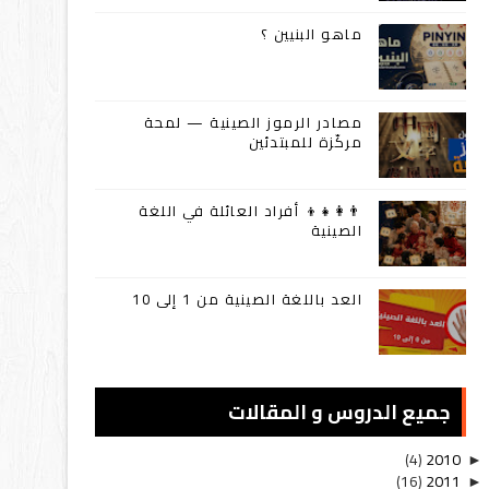
ماهو البنيين ؟
مصادر الرموز الصينية — لمحة
مركّزة للمبتدئين
👨‍👩‍👧‍👦 أفراد العائلة في اللغة
الصينية
العد باللغة الصينية من 1 إلى 10
جميع الدروس و المقالات
(4)
2010
►
(16)
2011
►