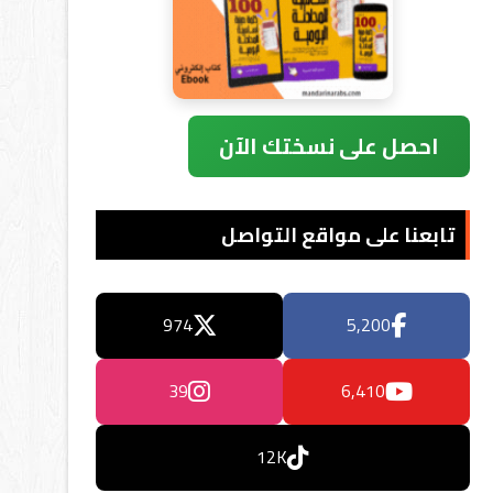
احصل على نسختك الآن
تابعنا على مواقع التواصل
974
5,200
39
6,410
12K