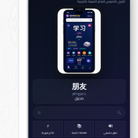
أقوى قاموس لتعلم الصينية بالعربية
朋友
péngyou
صديق
↻
🔍
🎤
⚡
📚
🔊
نطق حقيقي
100,000 كلمة
نتائج فورية