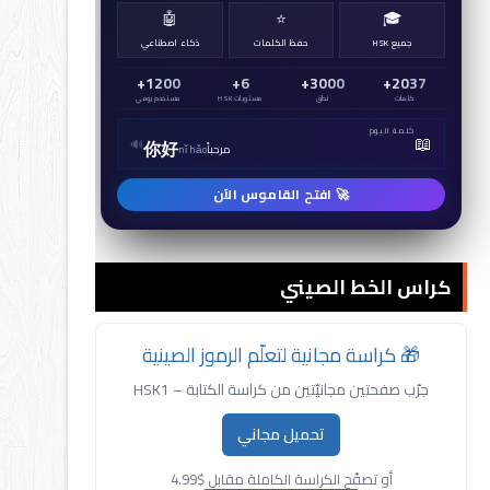
🤖
⭐
🎓
جميع HSK
حفظ الكلمات
ذكاء اصطناعي
1200+
6+
3000+
2037+
كلمات
نطق
مستويات HSK
مستخدم يومي
كلمة اليوم
📖
🔊
学习
يتعلم
xuéxí
🚀 افتح القاموس الآن
كراس الخط الصيني
🎁 كراسة مجانية لتعلّم الرموز الصينية
جرّب صفحتين مجانيّتين من كراسة الكتابة – HSK1
تحميل مجاني
أو تصفّح الكراسة الكاملة مقابل $4.99