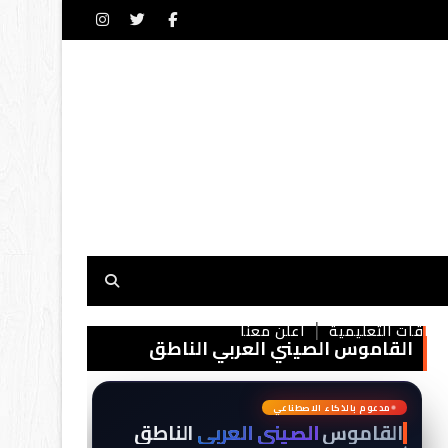
بطاقات التعليمية
أعلن معنا
القاموس الصيني العربي الناطق
词
典
مدعوم بالذكاء الاصطناعي
القاموس
الصيني العربي
الناطق