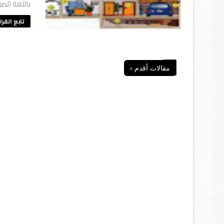
باللغة الص
تابع القرا