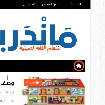
الرئيسية
نبذة عن المدون
اتصل بي
الرئسية
ألعاب تعليمية
فضاء التسوق
تطب
وصف ال
مفردات
0
0
📖 بسم الل