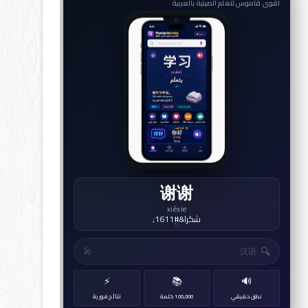
أقوى قاموس لتعلم الصينية بالعربية
中国
Zhōngguó
الصين
↻
🔍
🎤
⚡
📚
🔊
نطق حقيقي
100,000 كلمة
نتائج فورية