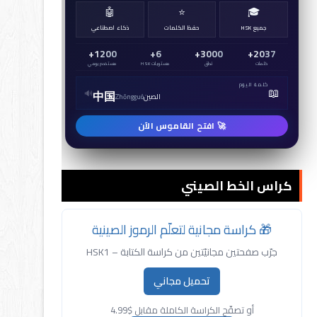
🤖
⭐
🎓
جميع HSK
حفظ الكلمات
ذكاء اصطناعي
1200+
6+
3000+
2037+
كلمات
نطق
مستويات HSK
مستخدم يومي
كلمة اليوم
📖
🔊
老师
معلم
lǎoshī
🚀 افتح القاموس الآن
كراس الخط الصيني
🎁 كراسة مجانية لتعلّم الرموز الصينية
جرّب صفحتين مجانيّتين من كراسة الكتابة – HSK1
تحميل مجاني
أو تصفّح الكراسة الكاملة مقابل $4.99