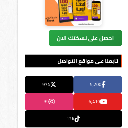
احصل على نسختك الآن
تابعنا على مواقع التواصل
974
5,200
39
6,410
12K