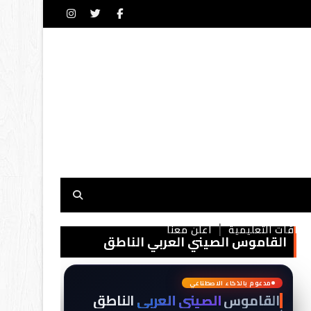
بطاقات التعليمية
أعلن معنا
القاموس الصيني العربي الناطق
典
词
مدعوم بالذكاء الاصطناعي
القاموس
الصيني العربي
الناطق