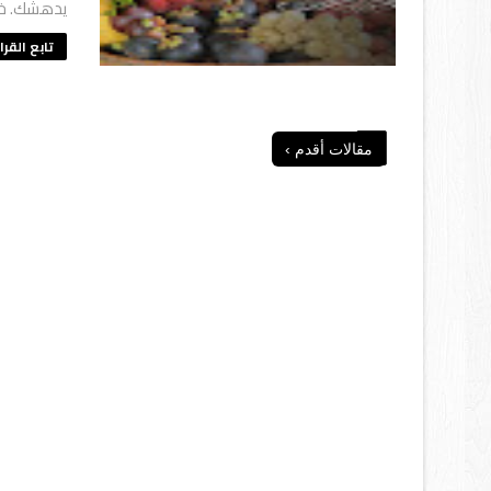
يدهشك. خلال
تابع القرا