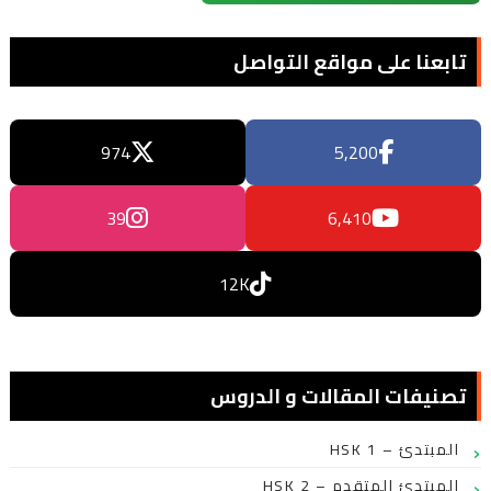
تابعنا على مواقع التواصل
974
5,200
39
6,410
12K
تصنيفات المقالات و الدروس
HSK 1 – المبتدئ
HSK 2 – المبتدئ المتقدم