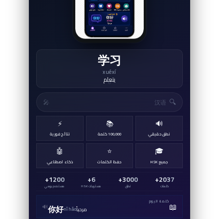
学习
xuéxí
يتعلم
↻
🔍
🎤
⚡
📚
🔊
نطق حقيقي
100,000 كلمة
نتائج فورية
🤖
⭐
🎓
جميع HSK
حفظ الكلمات
ذكاء اصطناعي
1200+
6+
3000+
2037+
كلمات
نطق
مستويات HSK
مستخدم يومي
كلمة اليوم
📖
🔊
你好
مرحباً
nǐ hǎo