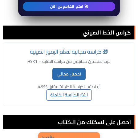
🚀 افتح القاموس الآن
كراس الخط الصيني
🎁 كراسة مجانية لتعلّم الرموز الصينية
جرّب صفحتين مجانيّتين من كراسة الكتابة – HSK1
تحميل مجاني
أو تصفّح الكراسة الكاملة مقابل $4.99
اشترِ الكراسة الكاملة
احصل على نسختك من الكتاب