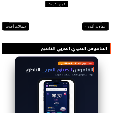
تابع القراءة
القاموس الصيني العربي الناطق
词
典
مدعوم بالذكاء الاصطناعي
القاموس
الصيني العربي
الناطق
أقوى قاموس لتعلم الصينية بالعربية