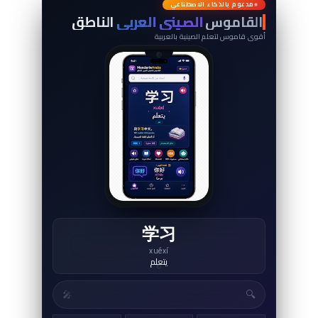
词
典
مدعوم بالذكاء الاصطناعي
القاموس
الصيني العربي
الناطق
أقوى قاموس لتعلم الصينية بالعربية
学习
xuéxí
يتعلم
↻
🔍
🎤