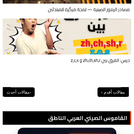
مصادر الرموز الصينية — لمحة مركّزة للمبتدئين
درس: الفرق بين zh,ch,sh,r و z,c,s
القاموس الصيني العربي الناطق