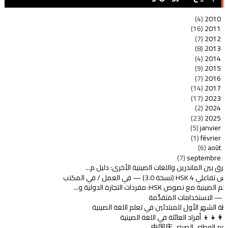
(4)
2010
(16)
2011
(7)
2012
(8)
2013
(4)
2014
(9)
2015
(7)
2016
(14)
2017
(17)
2023
(2)
2024
(23)
2025
(5)
janvier
(1)
février
(6)
août
(7)
septembre
فرق بين الماندرين واللغات الصينية الأخرى: دليل م...
فاعلي HSK 4 (نسخة 3.0) — في العمل / في المكتب
م الصينية مع نصوص HSK: مفردات التجارة الدولية و...
مات المتقدِّمة
ة الشهر الأول للمبتدئين في تعلم اللغة الصينية
‍👩‍👧‍👦 أفراد العائلة في اللغة الصينية
يوم الوطني الصيني 中国庆