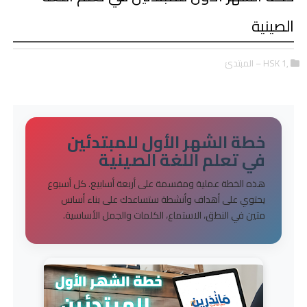
الصينية
,HSK 1 – المبتدئ
خطة الشهر الأول للمبتدئين
في تعلم اللغة الصينية
هذه الخطة عملية ومقسمة على أربعة أسابيع. كل أسبوع
يحتوي على أهداف وأنشطة ستساعدك على بناء أساس
متين في النطق، الاستماع، الكلمات والجمل الأساسية.