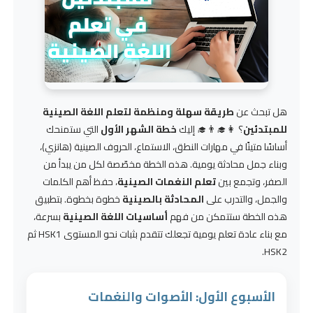
هل تبحث عن
طريقة سهلة ومنظمة لتعلم اللغة الصينية
للمبتدئين
؟ 👩‍🎓👨‍🎓 إليك
خطة الشهر الأول
التي ستمنحك
أساسًا متينًا في مهارات النطق، الاستماع، الحروف الصينية (هانزي)،
وبناء جمل محادثة يومية. هذه الخطة مخصّصة لكل من يبدأ من
الصفر، وتجمع بين
تعلم النغمات الصينية
، حفظ أهم الكلمات
والجمل، والتدرب على
المحادثة بالصينية
خطوة بخطوة. بتطبيق
هذه الخطة ستتمكن من فهم
أساسيات اللغة الصينية
بسرعة،
مع بناء عادة تعلم يومية تجعلك تتقدم بثبات نحو المستوى HSK1 ثم
HSK2.
الأسبوع الأول: الأصوات والنغمات