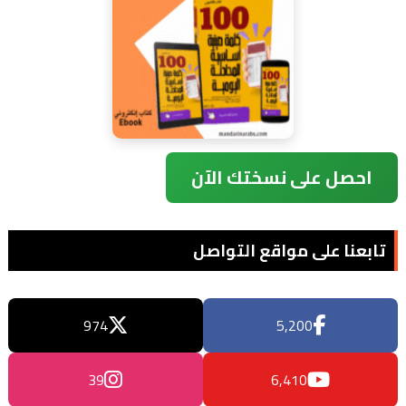
احصل على نسختك الآن
تابعنا على مواقع التواصل
974
5,200
39
6,410