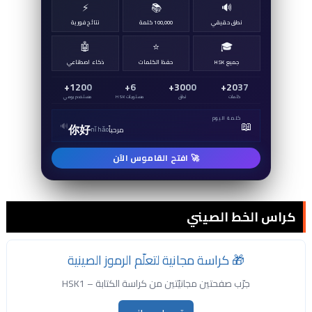
⚡
📚
🔊
نطق حقيقي
100,000 كلمة
نتائج فورية
🤖
⭐
🎓
جميع HSK
حفظ الكلمات
ذكاء اصطناعي
1200+
6+
3000+
2037+
كلمات
نطق
مستويات HSK
مستخدم يومي
كلمة اليوم
📖
🔊
你好
مرحباً
nǐ hǎo
🚀 افتح القاموس الآن
كراس الخط الصيني
🎁 كراسة مجانية لتعلّم الرموز الصينية
جرّب صفحتين مجانيّتين من كراسة الكتابة – HSK1