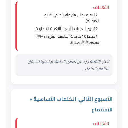
الأهداف
التعرف على
Pinyin
(نظام الكتابة
الصوتية).
تمييز النغمات الأربع + النغمة المحايدة.
حفظ 10 كلمات أساسية (مثل: 你好 nǐ
hǎo، 谢谢 xièxie).
تذكر: النغمة جزء من معنى الكلمة، تجاهلها قد يغيّر
الكلمة بالكامل.
الأسبوع الثاني: الكلمات الأساسية +
الاستماع
الأهداف