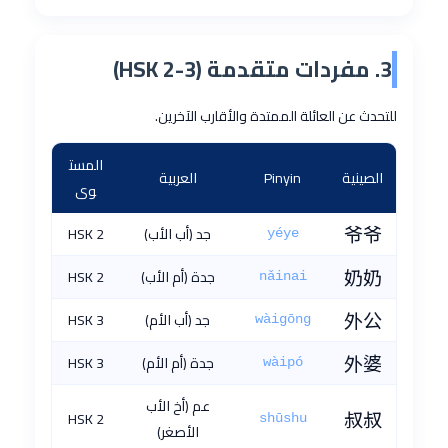
3. مفردات متقدمة (HSK 2-3)
للتحدث عن العائلة الممتدة والأقارب الآخرين.
المست
الصينية
Pinyin
العربية
وى
爷爷
جد (أب الأب)
HSK 2
yéye
奶奶
جدة (أم الأب)
HSK 2
nǎinai
外公
جد (أب الأم)
HSK 3
wàigōng
外婆
جدة (أم الأم)
HSK 3
wàipó
عم (أخ الأب
HSK 2
叔叔
shūshu
الأصغر)