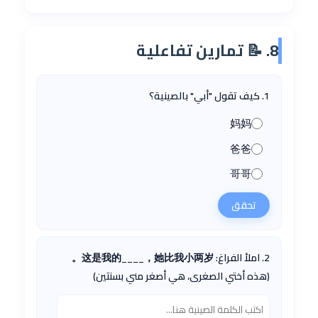
8. 📝 تمارين تفاعلية
1. كيف تقول "أبي" بالصينية؟
妈妈
爸爸
哥哥
تحقق
2. املأ الفراغ: 这是我的____，她比我小两岁。
(هذه أختي الصغرى، هي أصغر مني بسنتين)