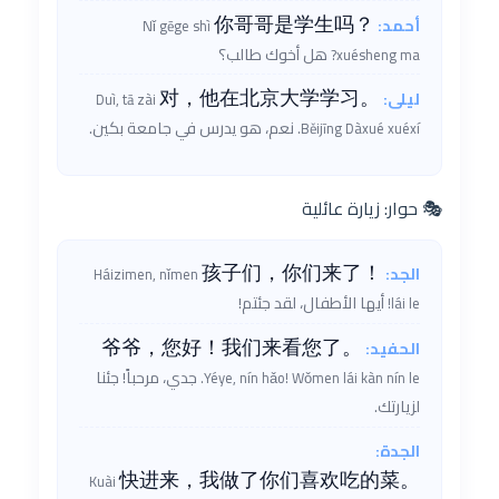
你哥哥是学生吗？
أحمد:
Nǐ gēge shì
هل أخوك طالب؟
xuésheng ma?
对，他在北京大学学习。
ليلى:
Duì, tā zài
نعم، هو يدرس في جامعة بكين.
Běijīng Dàxué xuéxí.
🎭 حوار: زيارة عائلية
孩子们，你们来了！
الجد:
Háizimen, nǐmen
أيها الأطفال، لقد جئتم!
lái le!
爷爷，您好！我们来看您了。
الحفيد:
جدي، مرحباً! جئنا
Yéye, nín hǎo! Wǒmen lái kàn nín le.
لزيارتك.
الجدة:
快进来，我做了你们喜欢吃的菜。
Kuài