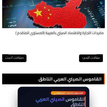
مفردات التجارة والاقتصاد الصيني بالعربية (المستوى المتقدم )
القاموس الصيني العربي الناطق
词
典
مدعوم بالذكاء الاصطناعي
القاموس
الصيني العربي
الناطق