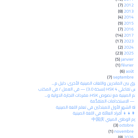
(7)
2012
(8)
2013
(4)
2014
(9)
2015
(7)
2016
(14)
2017
(17)
2023
(2)
2024
(23)
2025
(5)
janvier
(1)
février
(6)
août
(7)
septembre
فرق بين الماندرين واللغات الصينية الأخرى: دليل م...
فاعلي HSK 4 (نسخة 3.0) — في العمل / في المكتب
م الصينية مع نصوص HSK: مفردات التجارة الدولية و...
مات المتقدِّمة
ة الشهر الأول للمبتدئين في تعلم اللغة الصينية
‍👩‍👧‍👦 أفراد العائلة في اللغة الصينية
يوم الوطني الصيني 中国庆
(3)
octobre
(1)
novembre
(8)
2026