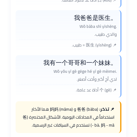
我爸爸是医生。
Wǒ bàba shì yīshēng.
والدي طبيب.
📌 医生 (yīshēng) = طبيب.
我有一个哥哥和一个妹妹。
Wǒ yǒu yī gè gēge hé yī gè mèimei.
لدي أخ أكبر وأخت أصغر.
📌 个 (gè) أداة عد عامة.
📌 تذكر:
爸爸 (bàba) و 妈妈 (māma) هما الأكثر
استخداماً في المحادثات اليومية. الأشكال المختصرة (爸
- bà، 妈 - mā) تستخدم في السياقات غير الرسمية.