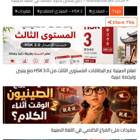
© 2026 MandarinArabs – دليل شامل لأفراد العائلة في اللغة الصينية
HSK 1 – المبتدئ#
Tags
HSK 2 – المبتدئ المتقدم#
مفردات#
Share This
تعلم الصينية عبر البطاقات: المستوى الثالث من HSK 3.0 مع بينيين
وترجمة عربية
مفردات ملئ الفراغ الكلامي في اللغة الصنيية