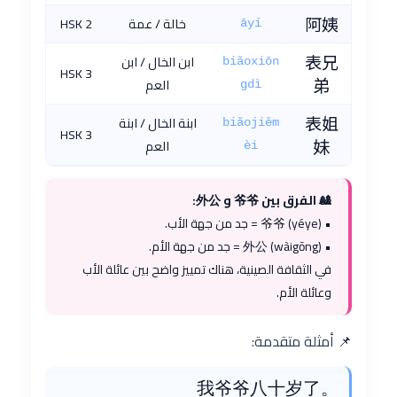
阿姨
خالة / عمة
HSK 2
āyí
表兄
ابن الخال / ابن
biǎoxiōn
HSK 3
弟
العم
gdì
表姐
ابنة الخال / ابنة
biǎojiěm
HSK 3
妹
العم
èi
🎎 الفرق بين 爷爷 و 外公:
• 爷爷 (yéye) = جد من جهة الأب.
• 外公 (wàigōng) = جد من جهة الأم.
في الثقافة الصينية، هناك تمييز واضح بين عائلة الأب
وعائلة الأم.
📌 أمثلة متقدمة:
我爷爷八十岁了。