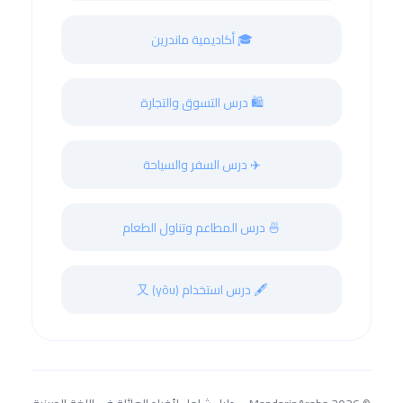
🎓 أكاديمية ماندرين
🛍️ درس التسوق والتجارة
✈️ درس السفر والسياحة
🍜 درس المطاعم وتناول الطعام
🖋️ درس استخدام 又 (yòu)