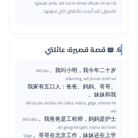
تفضلوا
jìnlái, wǒ zuò le nǐmen xǐhuān chī de cài.
بالدخول، لقد أعددت الأطباق التي تحبونها.
6. 📖 قصة قصيرة: عائلتي
我叫小明，我今年二十岁。
Wǒ jiào
Xiǎomíng, wǒ jīnnián èrshí suì.
我家有五口人：爸爸、妈妈、哥哥、
妹妹和我。
Wǒ jiā yǒu wǔ kǒu rén: bàba, māma, gēge, mèimei hé
wǒ.
我爸爸是工程师，妈妈是护士。
Wǒ bàba
shì gōngchéngshī, māma shì hùshi.
哥哥在北京工作，妹妹还在上学。
Gēge