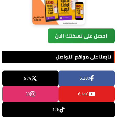
احصل على نسختك الآن
تابعنا على مواقع التواصل
974
5,200
39
6,410
12K