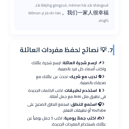
zài Běijīng gōngzuò, mèimei hái zài shàngxué.
我们一家人很幸福。
Wǒmen yī jiā rén hěn
xìngfú.
7. 💡 نصائح لحفظ مفردات العائلة
📌 ارسم شجرة العائلة:
ارسم شجرة عائلتك
واكتب أسماء كل فرد بالصينية.
🔄 تدرب مع شريك:
تحدث عن عائلتك مع
صديقك بالصينية.
📱 استخدم تطبيقات:
اكتب الكلمات الجديدة
في تطبيق مثل Anki مع جمل أمثلة.
🎧 استمع للنطق:
استمع للنطق الصحيح على
YouTube أو تطبيقات التعلم.
✍️ اكتب جملاً يومية:
اكتب 5 جمل يومياً عن
عائلتك باستخدام المفردات الجديدة.