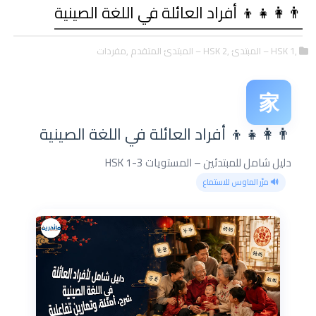
👨‍👩‍👧‍👦 أفراد العائلة في اللغة الصينية
,HSK 1 – المبتدئ
,HSK 2 – المبتدئ المتقدم
,مفردات
家
👨‍👩‍👧‍👦 أفراد العائلة في اللغة الصينية
دليل شامل للمبتدئين – المستويات HSK 1-3
🔊 مرّر الماوس للاستماع