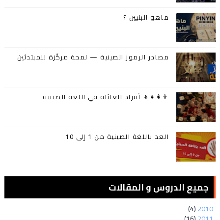
ماهو البنيين ؟
مصادر الرموز الصينية — لمحة مركّزة للمبتدئين
👨‍👩‍👧‍👦 أفراد العائلة في اللغة الصينية
العد باللغة الصينية من 1 إلى 10
جميع الدروس و المقالات
(4)
2010
(16)
2011