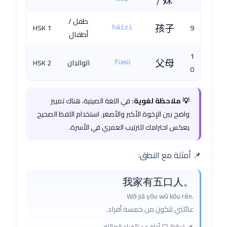
طفل /
HSK 1
孩子
9
háizi
أطفال
1
父母
الوالدان
HSK 2
fùmǔ
0
💡 ملاحظة لغوية:
في اللغة الصينية، هناك تمييز
واضح بين الإخوة الأكبر والأصغر. استخدام اللفظ الصحيح
يعكس احترامك للترتيب العمري في الأسرة.
📌 أمثلة مع النطق:
我家有五口人。
Wǒ jiā yǒu wǔ kǒu rén.
عائلتي تتكون من خمسة أفراد.
📌 口 (kǒu) أداة عد لأفراد العائلة.