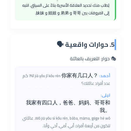
يُطلب منك تحديد العلاقة الأسرية بناءً على السياق. انتبه
إلى الفروقات بين 哥哥 و 弟弟 و 姐姐 و 妹妹.
5. حوارات واقعية 🗣️
🎭 حوار: التعريف بالعائلة
你家有几口人？
كم
أحمد:
Nǐ jiā yǒu jǐ kǒu rén?
عدد أفراد عائلتك؟
ليلى:
我家有四口人，爸爸、妈妈、哥哥和
我。
عائلتي
Wǒ jiā yǒu sì kǒu rén, bàba, māma, gēge hé wǒ.
تتكون من أربعة أفراد: أبي، أمي، أخي وأنا.