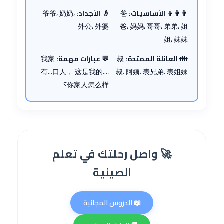
👨‍👩‍👦 الأساسيات:
爸
👴 الأجداد:
爷爷، 奶奶،
外公، 外婆
爸، 妈妈، 哥哥، 弟弟، 姐
姐، 妹妹
👪 العائلة الممتدة:
叔
💬 عبارات مهمة:
我家
有...口人， 这是我的...،
叔، 阿姨، 表兄弟، 表姐妹
你家人怎么样؟
🚀 واصل رحلتك في تعلم
الصينية
📖 الدروس المجانية