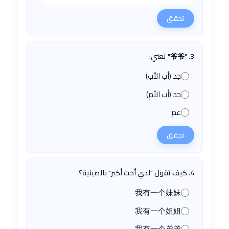
تحقق
3. "爷爷" تعني:
جد (أب الأب)
جد (أب الأم)
عم
تحقق
4. كيف تقول "لدي أخت أكبر" بالصينية؟
我有一个妹妹
我有一个姐姐
我有一个弟弟