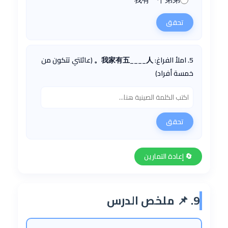
تحقق
5. املأ الفراغ: 我家有五____人。 (عائلتي تتكون من
خمسة أفراد)
تحقق
🔄 إعادة التمارين
9. 📌 ملخص الدرس