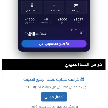
🤖
⭐
🎓
جميع HSK
حفظ الكلمات
ذكاء اصطناعي
1200+
6+
3000+
2037+
كلمات
نطق
مستويات HSK
مستخدم يومي
كلمة اليوم
📖
🔊
谢谢
شكراً
xièxie
🚀 افتح القاموس الآن
كراس الخط الصيني
🎁 كراسة مجانية لتعلّم الرموز الصينية
جرّب صفحتين مجانيّتين من كراسة الكتابة – HSK1
تحميل مجاني
أو تصفّح الكراسة الكاملة مقابل $4.99