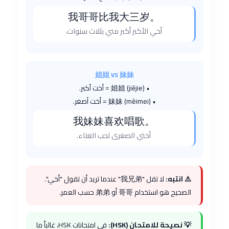
我哥哥比我大三岁。
أخي الأكبر أكبر مني بثلاث سنوات.
姐姐 vs 妹妹
• 姐姐 (jiějie) = أخت أكبر.
• 妹妹 (mèimei) = أخت أصغر.
我妹妹喜欢唱歌。
أختي الصغرى تحب الغناء.
⚠️ انتبه:
لا تقل "我兄弟" عندما تريد أن تقول "أخي".
الصحيح هو استخدام 哥哥 أو 弟弟 حسب العمر.
💡 نصيحة للامتحان (HSK):
في امتحانات HSK، غالباً ما