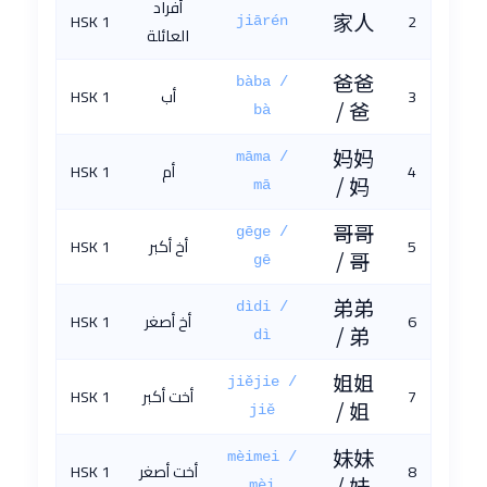
أفراد
HSK 1
家人
2
jiārén
العائلة
爸爸
bàba /
3
أب
HSK 1
/ 爸
bà
妈妈
māma /
4
أم
HSK 1
/ 妈
mā
哥哥
gēge /
5
أخ أكبر
HSK 1
/ 哥
gē
弟弟
dìdi /
6
أخ أصغر
HSK 1
/ 弟
dì
姐姐
jiějie /
7
أخت أكبر
HSK 1
/ 姐
jiě
妹妹
mèimei /
8
أخت أصغر
HSK 1
/ 妹
mèi