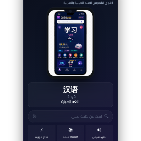
أقوى قاموس لتعلم الصينية بالعربية
你好
nǐ hǎo
مرحبا&#1611;
↻
🔍
🎤
⚡
📚
🔊
نطق حقيقي
100,000 كلمة
نتائج فورية