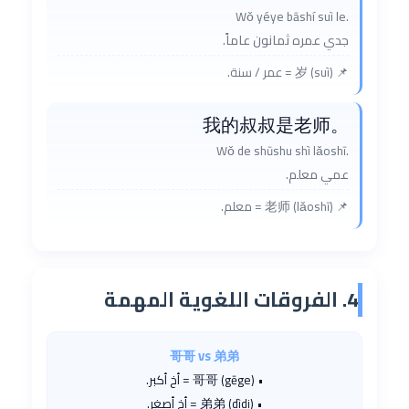
Wǒ yéye bāshí suì le.
جدي عمره ثمانون عاماً.
📌 岁 (suì) = عمر / سنة.
我的叔叔是老师。
Wǒ de shūshu shì lǎoshī.
عمي معلم.
📌 老师 (lǎoshī) = معلم.
4. الفروقات اللغوية المهمة
哥哥 vs 弟弟
• 哥哥 (gēge) = أخ أكبر.
• 弟弟 (dìdi) = أخ أصغر.