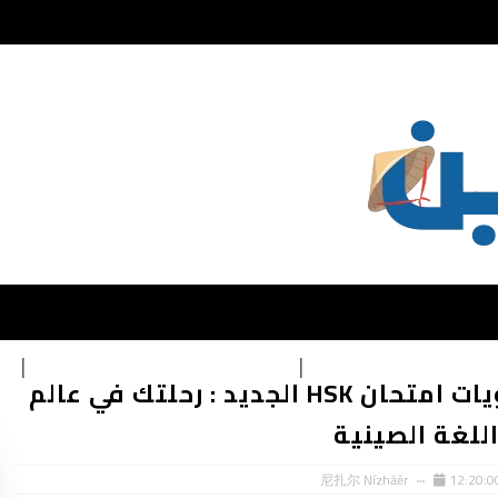
يقات تعلم اللغة الصينية
تحميل كتب تعليمية اللغة الصينية
ال
مستويات امتحان HSK الجديد : رحلتك في عالم
للغة الصينية
尼扎尔 Nízhāěr
12:20:0