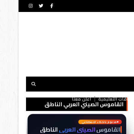
بطاقات التعليمية
أعلن معنا
القاموس الصيني العربي الناطق
词
典
مدعوم بالذكاء الاصطناعي
القاموس
الصيني العربي
الناطق