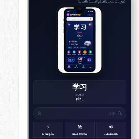
أقوى قاموس لتعلم الصينية بالعربية
学习
xuéxí
يتعلم
↻
🔍
🎤
⚡
📚
🔊
نطق حقيقي
100,000 كلمة
نتائج فورية