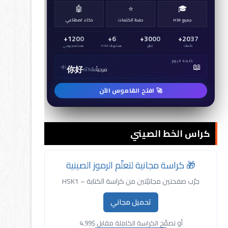
🤖
⭐
🎓
جميع HSK
حفظ الكلمات
ذكاء اصطناعي
1200+
6+
3000+
2037+
كلمات
نطق
مستويات HSK
مستخدم يومي
كلمة اليوم
📖
🔊
你好
مرحباً
nǐ hǎo
🚀 افتح القاموس الآن
كراس الخط الصيني
🎁 كراسة مجانية لتعلّم الرموز الصينية
جرّب صفحتين مجانيّتين من كراسة الكتابة – HSK1
تحميل مجاني
أو تصفّح الكراسة الكاملة مقابل $4.99