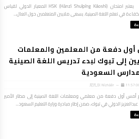
المقدمة يعتبر امتحان HSK (Hànzì Shuǐpíng Kǎoshì) المعيار الدولي لقياس
اءة في تعلم اللغة الصينية. يسعى ملايين المتعلمين حول العال...
ءة
أول دفعة من المعلمين والمعلمات
ين إلى تبوك لبدء تدريس اللغة الصينية
مدارس السعودية
尼扎尔 Nízhāěr
11:57:0
أمس أول دفعة من معلمي ومعلمات اللغة الصينية إلى مطار الأمير
بدالعزيز الدولي في تبوك، ضمن إطار مبادرة وزارة التعليم السعود...
ءة