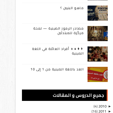
ماهو البنيين ؟
مصادر الرموز الصينية — لمحة
مركّزة للمبتدئين
👨‍👩‍👧‍👦 أفراد العائلة في اللغة
الصينية
العد باللغة الصينية من 1 إلى 10
جميع الدروس و المقالات
(4)
2010
►
(16)
2011
►