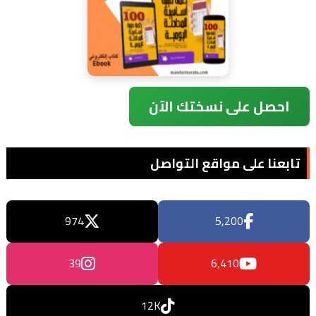
احصل على نسختك الآن
تابعنا على مواقع التواصل
974
5,200
39
6,410
12K