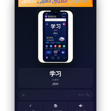
القاموس
الصيني العربي
الناطق
أقوى قاموس لتعلم الصينية بالعربية
朋友
péngyou
صديق
↻
🔍
🎤
⚡
📚
🔊