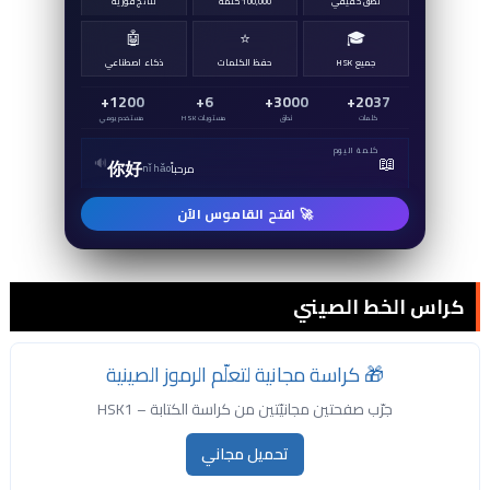
نطق حقيقي
100,000 كلمة
نتائج فورية
🤖
⭐
🎓
جميع HSK
حفظ الكلمات
ذكاء اصطناعي
1200+
6+
3000+
2037+
كلمات
نطق
مستويات HSK
مستخدم يومي
كلمة اليوم
📖
🔊
你好
مرحباً
nǐ hǎo
🚀 افتح القاموس الآن
كراس الخط الصيني
🎁 كراسة مجانية لتعلّم الرموز الصينية
جرّب صفحتين مجانيّتين من كراسة الكتابة – HSK1
تحميل مجاني