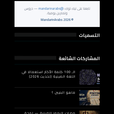
تابعنا على تيك توك:
@mandarinarabs
— دروس
وتمارين يومية.
MandarinArabs
2026
©
التسميات
المشاركات الشائعة
الـ 100 كلمة الأكثر استعمالا في
اللغة الصينية (تحديث 2026)
ماهو البنيين ؟
مصادر الرموز الصينية — لمحة