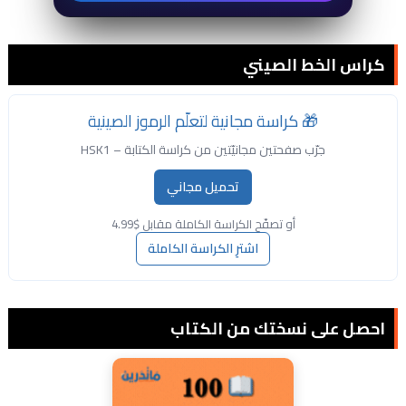
كراس الخط الصيني
🎁 كراسة مجانية لتعلّم الرموز الصينية
جرّب صفحتين مجانيّتين من كراسة الكتابة – HSK1
تحميل مجاني
أو تصفّح الكراسة الكاملة مقابل $4.99
اشترِ الكراسة الكاملة
احصل على نسختك من الكتاب