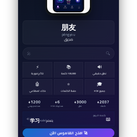
朋友
péngyou
صديق
↻
🔍
🎤
⚡
📚
🔊
نطق حقيقي
100,000 كلمة
نتائج فورية
🤖
⭐
🎓
جميع HSK
حفظ الكلمات
ذكاء اصطناعي
1200+
6+
3000+
2037+
كلمات
نطق
مستويات HSK
مستخدم يومي
كلمة اليوم
📖
🔊
学习
يتعلم
xuéxí
🚀 افتح القاموس الآن