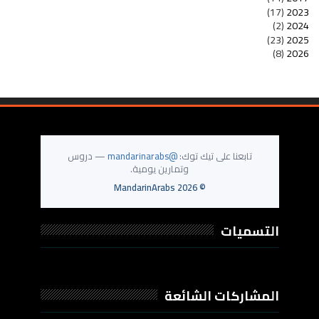
(17)
2023
(2)
2024
(23)
2025
(8)
2026
تابعنا على تيك توك:
@mandarinarabs
— دروس
وتمارين يومية.
MandarinArabs
2026
©
التسميات
المشاركات الشائعة