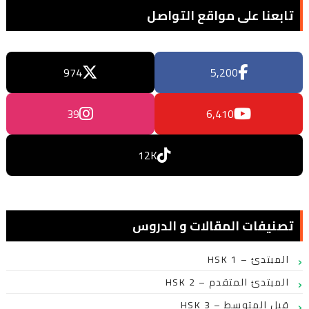
تابعنا على مواقع التواصل
974
5,200
39
6,410
12K
تصنيفات المقالات و الدروس
HSK 1 – المبتدئ
HSK 2 – المبتدئ المتقدم
HSK 3 – قبل المتوسط