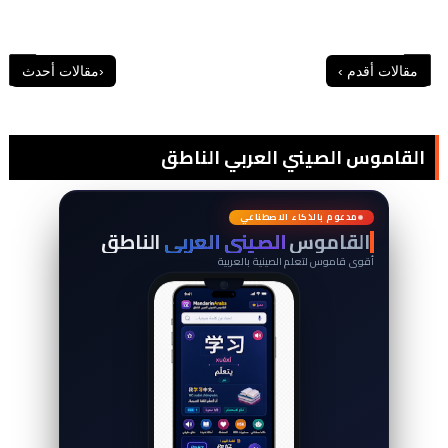
القاموس الصيني العربي الناطق
词
典
مدعوم بالذكاء الاصطناعي
القاموس
الصيني العربي
الناطق
أقوى قاموس لتعلم الصينية بالعربية