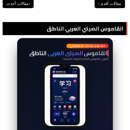
القاموس الصيني العربي الناطق
词
典
مدعوم بالذكاء الاصطناعي
القاموس
الصيني العربي
الناطق
أقوى قاموس لتعلم الصينية بالعربية