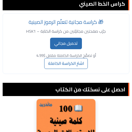
كراس الخط الصيني
🎁 كراسة مجانية لتعلّم الرموز الصينية
جرّب صفحتين مجانيّتين من كراسة الكتابة – HSK1
تحميل مجاني
أو تصفّح الكراسة الكاملة مقابل $4.99
اشترِ الكراسة الكاملة
احصل على نسختك من الكتاب