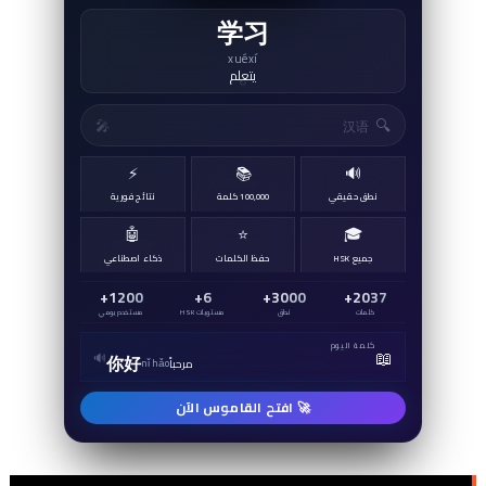
学习
xuéxí
يتعلم
↻
🔍
🎤
⚡
📚
🔊
نطق حقيقي
100,000 كلمة
نتائج فورية
🤖
⭐
🎓
جميع HSK
حفظ الكلمات
ذكاء اصطناعي
1200+
6+
3000+
2037+
كلمات
نطق
مستويات HSK
مستخدم يومي
كلمة اليوم
📖
🔊
你好
مرحباً
nǐ hǎo
🚀 افتح القاموس الآن