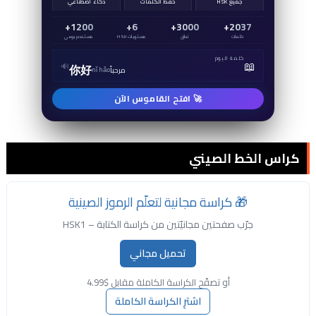
جميع HSK
حفظ الكلمات
ذكاء اصطناعي
1200+
6+
3000+
2037+
كلمات
نطق
مستويات HSK
مستخدم يومي
كلمة اليوم
📖
🔊
你好
مرحباً
nǐ hǎo
🚀 افتح القاموس الآن
كراس الخط الصيني
🎁 كراسة مجانية لتعلّم الرموز الصينية
جرّب صفحتين مجانيّتين من كراسة الكتابة – HSK1
تحميل مجاني
أو تصفّح الكراسة الكاملة مقابل $4.99
اشترِ الكراسة الكاملة