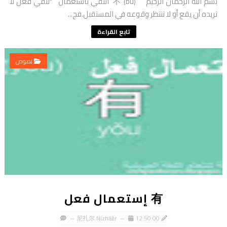
بسم الله الرحمان الرحيم 不 (bù) النفي باستعمال "لنفي فعل لا
نريده أن يقع أو لا ننتظر وقوعه في المستقبل.فج...
تابع القراءة
نصوص
有 إستعمال فعل
尼扎尔 Nízhāěr
12:50:00