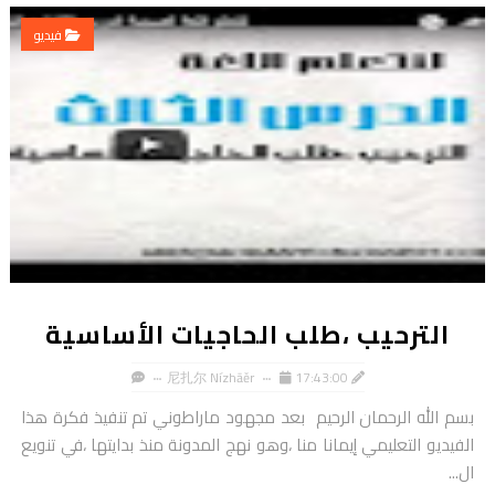
فيديو
الترحيب ،طلب الحاجيات الأساسية
尼扎尔 Nízhāěr
17:43:00
بسم الله الرحمان الرحيم بعد مجهود ماراطوني تم تنفيذ فكرة هذا
الفيديو التعليمي إيمانا منا ،وهو نهج المدونة منذ بدايتها ،في تنويع
ال...