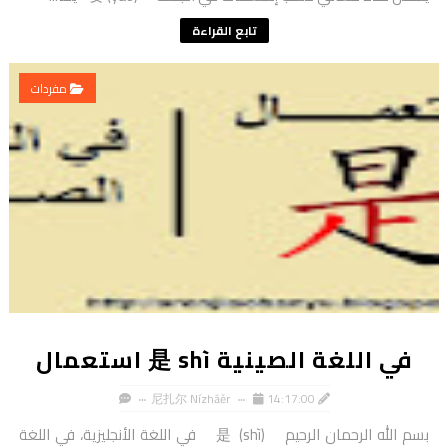
تابع القراءة
مفردات
في اللغة الصينية 是 shì استعمال
尼扎尔 Nízhāěr
14:17:00
بسم الله الرحمان الرحيم 是 (shì) في اللغة الأنجليزية، في اللغة