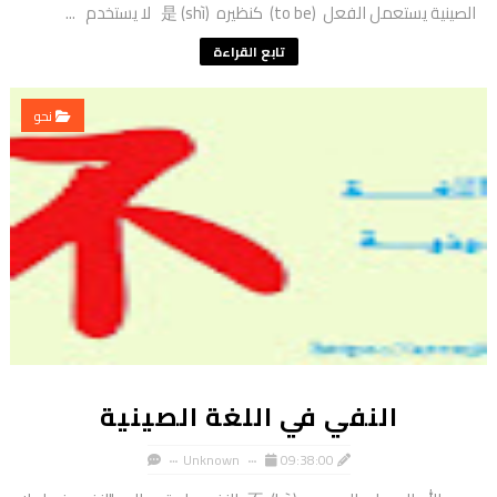
الصينية يستعمل الفعل (to be) كنظيره 是 (shì) لا يستخدم ...
تابع القراءة
نحو
النفي في اللغة الصينية
Unknown
09:38:00