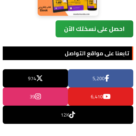
احصل على نسختك الآن
تابعنا على مواقع التواصل
974
5,200
39
6,410
12K