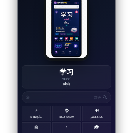
学习
xuéxí
يتعلم
↻
🔍
🎤
⚡
📚
🔊
نطق حقيقي
100,000 كلمة
نتائج فورية
🤖
⭐
🎓