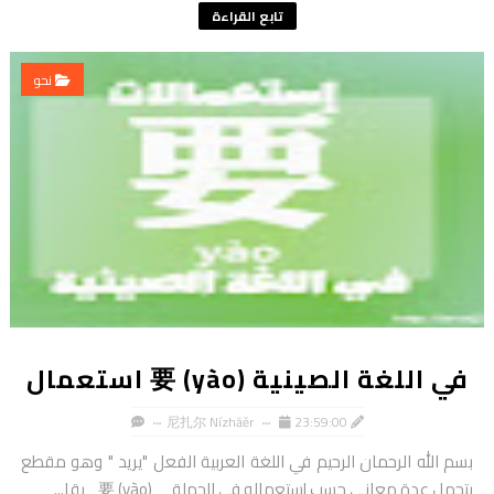
تابع القراءة
نحو
في اللغة الصينية 要 (yào) استعمال
尼扎尔 Nízhāěr
23:59:00
بسم الله الرحمان الرحيم في اللغة العربية الفعل "يريد " وهو مقطع
يتحمل عدة معاني حسب إستعماله في الجملة 要 (yào) يقا...