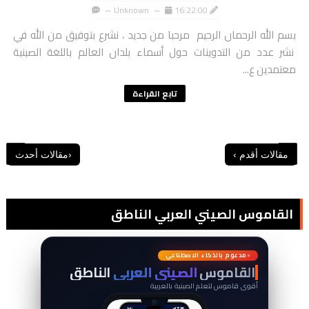
Unknown
16:22:00
بسم الله الرحمان الرحيم مرحبا من جديد ، نشرع بتوفيق من الله في
نشر عدد من التدوينات حول أسماء بلدان العالم باللغة الصينية
معتمدين ع...
تابع القراءة
القاموس الصيني العربي الناطق
词
典
مدعوم بالذكاء الاصطناعي
القاموس
الصيني العربي
الناطق
أقوى قاموس لتعلم الصينية بالعربية