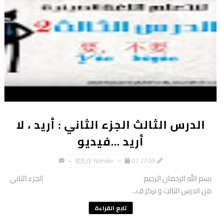
الدرس الثالث الجزء الثاني : أريد ، لا
أريد ...فيديو
尼扎尔 Nízhāěr
07:27:00
بسم الله الرحمان الرحيم الجزء الثاني
من الدرس الثالث و نركز ف...
تابع القراءة