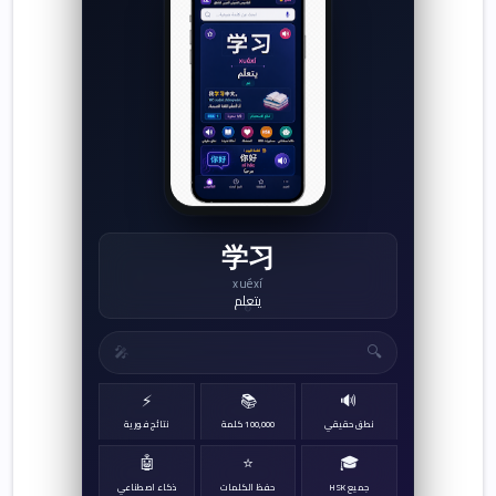
朋友
péngyou
صديق
↻
🔍
🎤
⚡
📚
🔊
نطق حقيقي
100,000 كلمة
نتائج فورية
🤖
⭐
🎓
جميع HSK
حفظ الكلمات
ذكاء اصطناعي