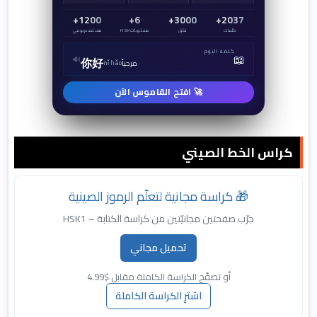
1200+
6+
3000+
2037+
كلمات
نطق
مستويات HSK
مستخدم يومي
كلمة اليوم
📖
🔊
你好
مرحباً
nǐ hǎo
🚀 افتح القاموس الآن
كراس الخط الصيني
🎁 كراسة مجانية لتعلّم الرموز الصينية
جرّب صفحتين مجانيّتين من كراسة الكتابة – HSK1
تحميل مجاني
أو تصفّح الكراسة الكاملة مقابل $4.99
اشترِ الكراسة الكاملة