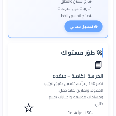
شرح البينيين والنطق
تدريبات على المربعات
نصائح لتحسين الخط
📥 تحميل مجاني
🚀 طوّر مستواك
📘
الكراسة الكاملة – متقدم
تضم 150 رمزاً مع تفصيل دقيق لترتيب
الخطوط، وتمارين كتابة جمل،
⭐
ومساحات موسعة، واختبارات تقييم
ذاتي.
150 رمزاً شاملاً