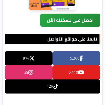
احصل على نسختك الآن
تابعنا على مواقع التواصل
974
5,200
39
6,410
12K