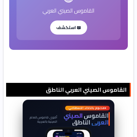
القاموس الصيني العربي
📖 استكشف
القاموس الصيني العربي الناطق
词
典
مدعوم بالذكاء الاصطناعي
القاموس
الصيني
أقوى قاموس لتعلم
العربي
الناطق
الصينية بالعربية