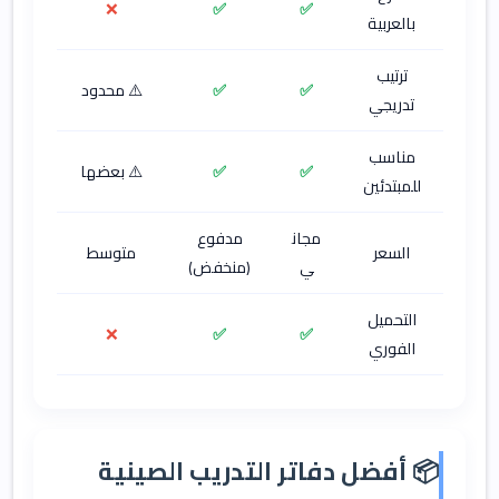
❌
✅
✅
بالعربية
ترتيب
✅
✅
⚠️ محدود
تدريجي
مناسب
✅
✅
⚠️ بعضها
للمبتدئين
مجان
مدفوع
السعر
متوسط
ي
(منخفض)
التحميل
❌
✅
✅
الفوري
📦 أفضل دفاتر التدريب الصينية