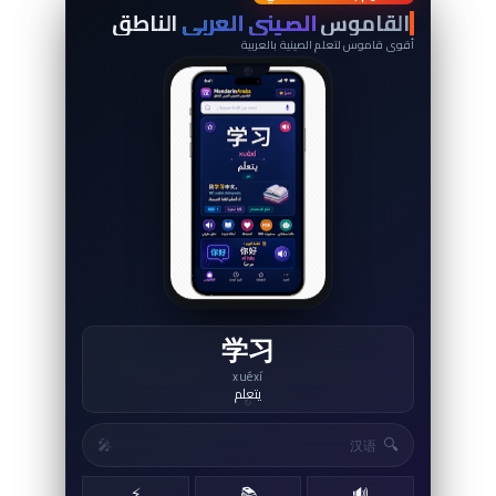
词
典
القاموس
الصيني العربي
الناطق
أقوى قاموس لتعلم الصينية بالعربية
学习
xuéxí
يتعلم
↻
🔍
🎤
⚡
📚
🔊