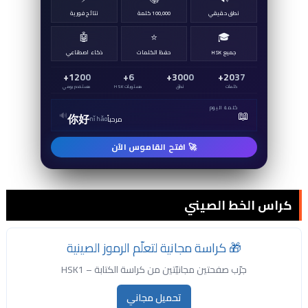
نطق حقيقي
100,000 كلمة
نتائج فورية
🤖
⭐
🎓
جميع HSK
حفظ الكلمات
ذكاء اصطناعي
1200+
6+
3000+
2037+
كلمات
نطق
مستويات HSK
مستخدم يومي
كلمة اليوم
📖
🔊
你好
مرحباً
nǐ hǎo
🚀 افتح القاموس الآن
كراس الخط الصيني
🎁 كراسة مجانية لتعلّم الرموز الصينية
جرّب صفحتين مجانيّتين من كراسة الكتابة – HSK1
تحميل مجاني