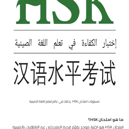
مستويات امتحان HSK: رحلتك في عالم تعلم اللغة الصينية
ما هو امتحان HSK؟
امتحان HSK هو اختبار موحد يقيّم قدرة المتحدثين غير الناطقين بالصينية