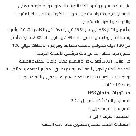
على قراءة وفهم وفهم اللغة الصينية المكتوبة والمنطوقة. يغطي
الامتحان مجموعة واسعة من المهارات اللغوية، بما في ذلك المفردات
والقواعد والنطق والاستماع.
بدأ تطوير اختبار HSK في عام 1984 في جامعة بكين للغات والثقافة، وأصبح
رسميًا اختبارًا وطنيًا موحدًا في عام 1992. وبحلول عام 2005، شاركت أكثر
من 120 دولة كمواقع مضيفة منتظمة وتم إجراء الاختبارات حوالي 100
مليون مرة (محليًا). بما في ذلك مرشحي الأقليات العرقية).
في مارس 2021، أصدرت وزارة التعليم معايير درجات الكفاءة الصينية
الجديدة للتعليم الدولي للغة الصينية. تم تطبيق المعايير الجديدة رسميًا في 1
يوليو 2021. اختبار HSK 3.0 الجديد سيتم تقسيمه إلى ثلاثة مستويات
وتسعة نطاقات.
مستويات امتحان HSK
المستوى المبتدأ : ثلاث مراحل 3،2،1
المتوسط: الفرقة 4 إلى 6
المتقدم: الفرقة 7 إلى 9
المتطلبات الكمية لامتحان مستوى تعلم اللغة الصينية