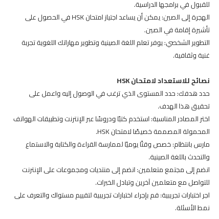
للقبول في برامجها الدراسية.
الهجرة إلى الصين: يمكن أن يساعد اجتياز امتحان HSK في الحصول على
تأشيرة إقامة في الصين.
التطوير الشخصي: يوفر تعلم اللغة الصينية وتطوير مهاراتك اللغوية تجربة
غنية وثقافية.
نصائح للاستعداد لامتحان HSK
حدد هدفك: حدد المستوى الذي ترغب في الوصول إليه واعمل على
تحقيق هذا الهدف.
اختر المصادر المناسبة: استخدم كتبًا ودروسًا عبر الإنترنت وتطبيقات الهواتف
المحمولة المصممة خصيصًا لامتحان HSK.
مارس بانتظام: خصص وقتًا يوميًا لممارسة القراءة والكتابة والاستماع
والتحدث باللغة الصينية.
انضم إلى مجتمع متعلمين: انضم إلى منتديات ومجموعات على الإنترنت
للتواصل مع متعلمين آخرين وتبادل الخبرات.
اجر اختبارات تجريبية: قم بإجراء اختبارات تجريبية لتقييم مستواك والتعرف على
نمط الأسئلة.