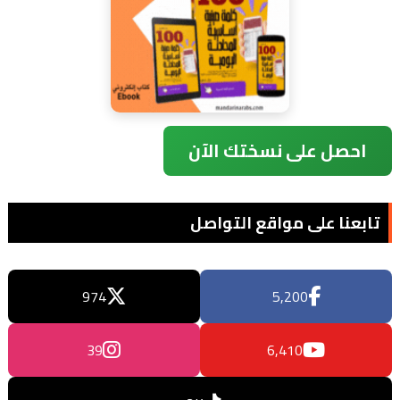
احصل على نسختك الآن
تابعنا على مواقع التواصل
974
5,200
39
6,410