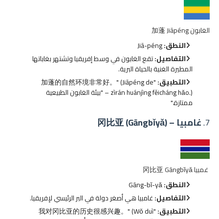
الغابون 加蓬 Jiāpéng
النطق:
Jiā-péng
التفاصيل:
تقع الغابون في وسط إفريقيا وتشتهر بغاباتها
المطيرة الغنية بالحياة البرية.
التطبيق:
"加蓬的自然环境非常好。" (Jiāpéng de
zìrán huánjìng fěicháng hǎo.) – "بيئة الغابون الطبيعية
ممتازة."
7.
غامبيا – 冈比亚 (Gāngbǐyǎ)
غمبيا 冈比亚 Gāngbǐyǎ
النطق:
Gāng-bǐ-yǎ
التفاصيل:
غامبيا هي أصغر دولة في البر الرئيسي لإفريقيا.
التطبيق:
"我对冈比亚的历史很感兴趣。" (Wǒ duì