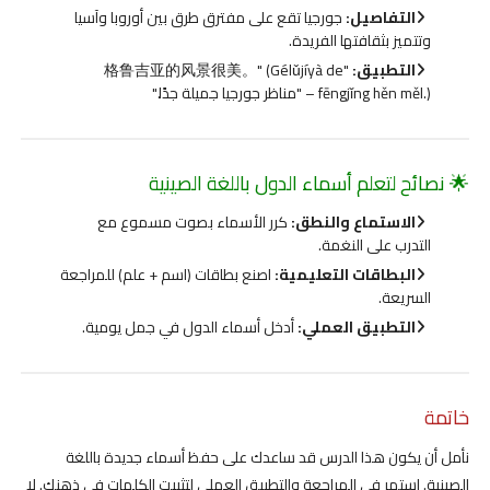
التفاصيل:
جورجيا تقع على مفترق طرق بين أوروبا وآسيا
وتتميز بثقافتها الفريدة.
التطبيق:
"格鲁吉亚的风景很美。" (Gélǔjíyà de
fēngjǐng hěn měl.) – "مناظر جورجيا جميلة جدًا."
🌟 نصائح لتعلم أسماء الدول باللغة الصينية
الاستماع والنطق:
كرر الأسماء بصوت مسموع مع
التدرب على النغمة.
البطاقات التعليمية:
اصنع بطاقات (اسم + علم) للمراجعة
السريعة.
التطبيق العملي:
أدخل أسماء الدول في جمل يومية.
خاتمة
نأمل أن يكون هذا الدرس قد ساعدك على حفظ أسماء جديدة باللغة
الصينية. استمر في المراجعة والتطبيق العملي لتثبيت الكلمات في ذهنك. لا