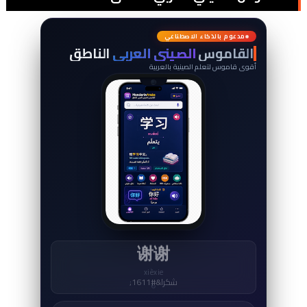
典
词
مدعوم بالذكاء الاصطناعي
القاموس
الصيني العربي
الناطق
أقوى قاموس لتعلم الصينية بالعربية
中国
Zhōngguó
الصين
↻