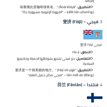
إفريقيا.
التطبيق:
"埃塞俄比亚咖啡很有名。" (Āisāi'ébǐyǎ
kāfēi hěn yǒumíng.) – "القهوة الإثيوبية مشهورة جدًا."
3.
فيجي – 斐济 (Fěijì)
فيجي 斐济 Fěijì
النطق:
Fěi-jì
التفاصيل:
جزر فيجي تشتهر بشواطئها الجميلة وجاذبيتها
السياحية.
التطبيق:
"斐济是一个很美丽的地方。" (Fěijì shì yígè
hěn mělì de dìfāng.) – "فيجي مكان جميل للغاية."
4.
فنلندا – 芬兰 (Fēnlán)