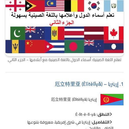
تعلم اللغة الصينية: أسماء الدول باللغة الصينية مع أعلامها – الجزء الثاني
1. إريتريا – 厄立特里亚 (Èlìtèlǐyǎ)
إريتريا 厄立特里亚 (Èlìtèlǐyǎ)
النطق:
È-lìt-è-lǐ-yǎ
التفاصيل:
إريتريا في شرق إفريقيا، معروفة بتنوعها
الثقافي والتاريخي.