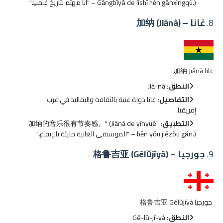
Gāngbǐyǎ de lìshǐ hěn gǎnxìngqù.) – "أنا مهتم بتاريخ غامبيا."
8.
غانا – 加纳 (Jiānà)
غانا 加纳 Jiānà
النطق:
Jiā-nà
التفاصيل:
غانا دولة غنية بالثقافة والتقاليد في غرب
إفريقيا.
التطبيق:
"加纳的音乐很有节奏感。" (Jiānà de yīnyuè
hěn yǒu jiézòu gǎn.) – "الموسيقى الغانية مليئة بالإيقاع."
9.
جورجيا – 格鲁吉亚 (Gélǔjíyà)
جورجيا 格鲁吉亚 Gélǔjíyà
النطق:
Gé-lǔ-jí-yà