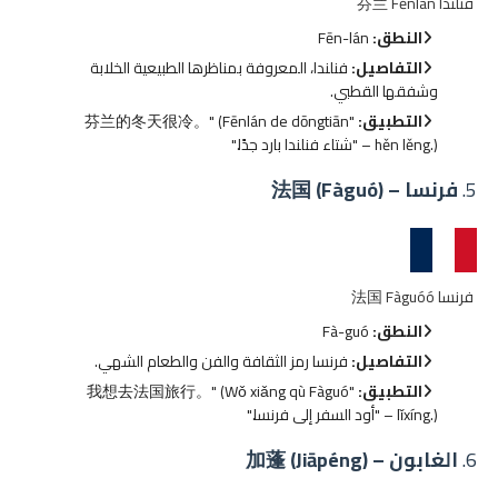
فنلندا 芬兰 Fēnlán
النطق:
Fēn-lán
التفاصيل:
فنلندا، المعروفة بمناظرها الطبيعية الخلابة
وشفقها القطبي.
التطبيق:
"芬兰的冬天很冷。" (Fēnlán de dōngtiān
hěn lěng.) – "شتاء فنلندا بارد جدًا."
5.
فرنسا – 法国 (Fàguó)
فرنسا 法国 Fàguóó
النطق:
Fà-guó
التفاصيل:
فرنسا رمز الثقافة والفن والطعام الشهي.
التطبيق:
"我想去法国旅行。" (Wǒ xiǎng qù Fàguó
lǐxíng.) – "أود السفر إلى فرنسا."
6.
الغابون – 加蓬 (Jiāpéng)