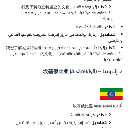
التطبيق:
我想了解厄立特里亚的文化。 (Wǒ xiǎng
liǎojiě Èlìtèlǐyǎ de wénhuà.) → "أود التعرف على ثقافة
إريتريا."
النطق:
\u00c8-lìt-è-lǐ-yǎ
التفاصيل:
إريتريا، الواقعة في شرق إفريقيا، معروفة بتنوعها الثقافي
والتاريخي.
التطبيق:
ابدأ باستخدام اسم الدولة في جملة: "我想了解厄立特里亚
的文化。" (Wǒ xiǎng liǎojiǎ Èlìtèlǐyǎ de wénhuà.) – "أود التعرف على
ثقافة إريتريا."
2.
إثيوبيا – 埃塞俄比亚 (Āisāi'ébǐyǎ)
أثيوبيا 埃塞俄比亚 Āisāi'ébǐyǎ
النطق:
Āi-sāi-é-bǐ-yǎ
التفاصيل:
تعد إثيوبيا واحدة من أقدم الدول المستقلة في