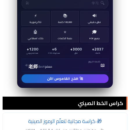
🔍
🎤
⚡
📚
🔊
نطق حقيقي
100,000 كلمة
نتائج فورية
🤖
⭐
🎓
جميع HSK
حفظ الكلمات
ذكاء اصطناعي
1200+
6+
3000+
2037+
كلمات
نطق
مستويات HSK
مستخدم يومي
كلمة اليوم
📖
🔊
老师
معلم
lǎoshī
🚀 افتح القاموس الآن
كراس الخط الصيني
🎁 كراسة مجانية لتعلّم الرموز الصينية