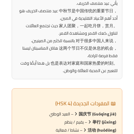
يأتي عيد منتصف الخريف.
中秋节是中国传统的重要节日，
عيد منتصف الخريف هو
أحد أهم الأعياد التقليدية في الصين،
家人团聚，一起吃月饼，赏月。
حيث تجتمع العائلات
لتناول كعك القمر ومشاهدة القمر.
对于很多中国人来说，
بالنسبة للكثير من الصينيين،
这两个节日不仅是休息的机会，
هاتان المناسبتان ليستا
فقط فرصة للراحة،
也是表达对家庭和国家热爱的时刻。
بل هما أيضًا وقت
للتعبير عن المحبة للعائلة والوطن.
📖 المفردات الجديدة (HSK 4)
国庆节 (Guóqìng jié)
– العيد الوطني
举行 (jǔxíng)
– يقيم / ينظم
活动 (huódòng)
– نشاط / فعالية