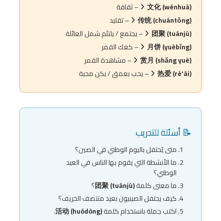
文化 (wénhuà)
– ثقافة
传统 (chuántǒng)
– تقليد
团聚 (tuánjù)
– يجتمع / يلتئم شمل العائلة
月饼 (yuèbǐng)
– كعك القمر
赏月 (shǎng yuè)
– مشاهدة القمر
热爱 (rè'ài)
– يحب بعمق / يكن محبة
📝 أسئلة للتدريب
متى يُحتفل باليوم الوطني في الصين؟
ما الأنشطة التي يقوم بها الناس في العيد
الوطني؟
ما معنى كلمة
团聚 (tuánjù)
؟
كيف يحتفل الصينيون بعيد منتصف الخريف؟
اكتب جملة باستخدام كلمة
活动 (huódòng)
.