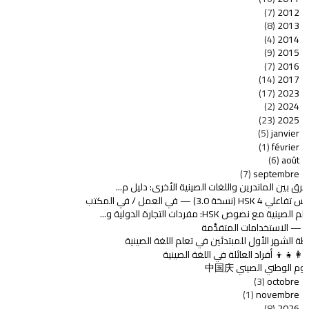
(7)
2012
(8)
2013
(4)
2014
(9)
2015
(7)
2016
(14)
2017
(17)
2023
(2)
2024
(23)
2025
(5)
janvier
(1)
février
(6)
août
(7)
septembre
فرق بين الماندرين واللغات الصينية الأخرى: دليل م...
فاعلي HSK 4 (نسخة 3.0) — في العمل / في المكتب
م الصينية مع نصوص HSK: مفردات التجارة الدولية و...
مات المتقدِّمة
ة الشهر الأول للمبتدئين في تعلم اللغة الصينية
‍👩‍👧‍👦 أفراد العائلة في اللغة الصينية
يوم الوطني الصيني 中国庆
(3)
octobre
(1)
novembre
(8)
2026