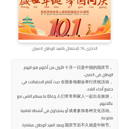
الذكرى 76 للاحتفال بالعيد الوطني الصيني
十月一日是中国的国庆节，
الأول من أكتوبر هو اليوم
الوطني في الصين،
全国各地都会举行庆祝活动，
حيث تُقام الاحتفالات في
جميع أنحاء البلاد،
人们常常和家人一起出去旅游，
وغالبًا ما يسافر الناس مع
عائلاتهم،
或者参加各种文化活动。
أو يشاركون في أنشطة ثقافية
متنوعة.
国庆节后不久就是中秋节。
وبعد العيد الوطني مباشرة