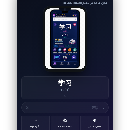
أقوى قاموس لتعلم الصينية بالعربية
学习
xuéxí
يتعلم
↻
🔍
🎤
⚡
📚
🔊
نطق حقيقي
100,000 كلمة
نتائج فورية