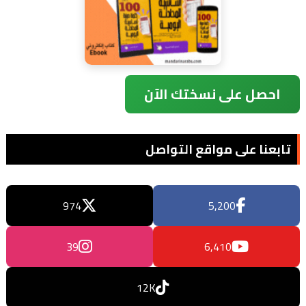
احصل على نسختك الآن
تابعنا على مواقع التواصل
974
5,200
39
6,410
12K