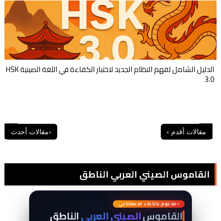
الدليل الشامل لفهم النظام الجديد لاختبار الكفاءة في اللغة الصينية HSK
3.0
القاموس الصيني العربي الناطق
词
典
مدعوم بالذكاء الاصطناعي
القاموس
الصيني العربي
الناطق